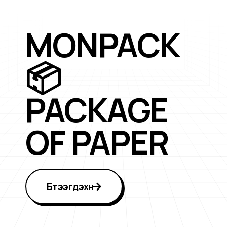
MONPACK
📦
PACKAGE
OF PAPER
Бүтээгдэхүүн