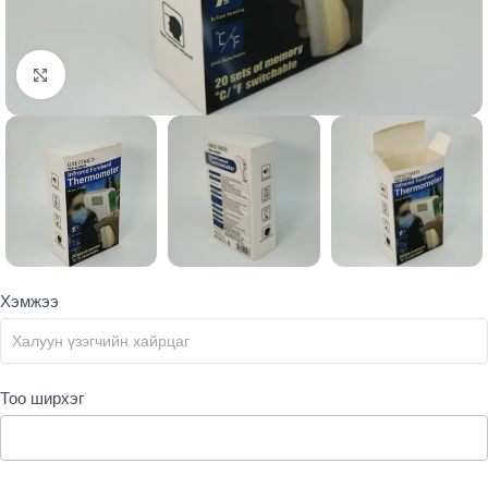
Click to enlarge
Products
Хэмжээ
form
Тоо ширхэг