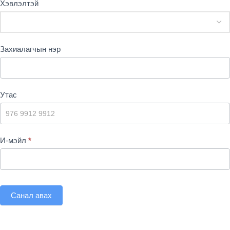
Хэвлэлтэй
Захиалагчын нэр
Утас
И-мэйл
*
Санал авах