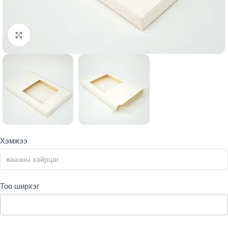
Click to enlarge
Products
Хэмжээ
form
Тоо ширхэг