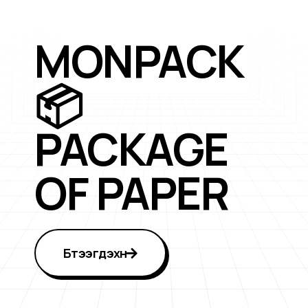
MONPACK
📦
PACKAGE
OF PAPER
Бүтээгдэхүүн