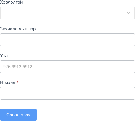
Хэвлэлтэй
Захиалагчын нэр
Утас
И-мэйл
*
Санал авах