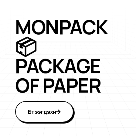
MONPACK
📦
PACKAGE
OF PAPER
Бүтээгдэхүүн