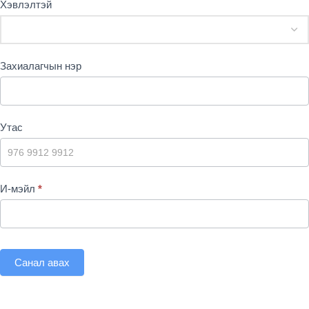
Хэвлэлтэй
Захиалагчын нэр
Утас
И-мэйл
*
Санал авах