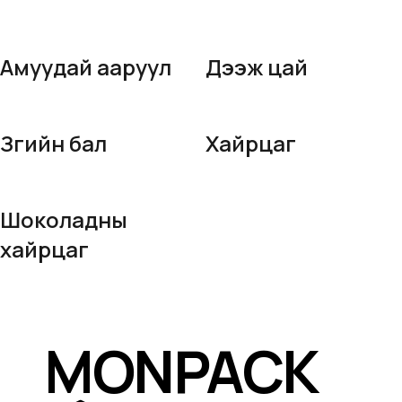
Амуудай ааруул
Дээж цай
Зөгийн бал
Хайрцаг
Шоколадны
хайрцаг
MONPACK