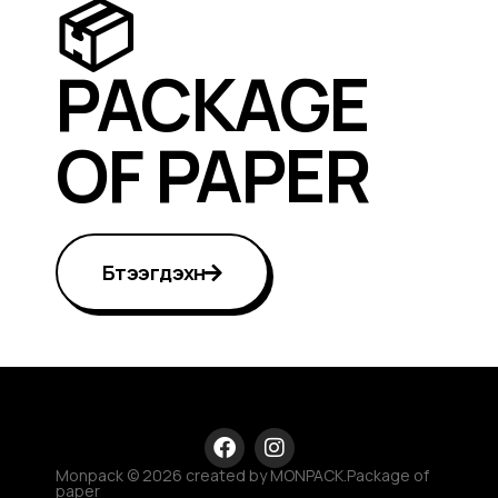
📦
PACKAGE
OF PAPER
Бүтээгдэхүүн
Monpack © 2026 created by MONPACK.Package of
paper