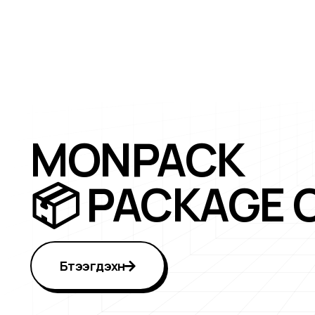
MONPACK
📦 PACKAGE 
Бүтээгдэхүүн