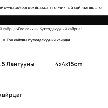
НҮҮР ХУУДАС
БҮТЭЭГДЭХҮҮН
ЦААСАН ТОР
ЧИХТЭЙ ХАЙРЦАГ
ШОШГО
й хайрцаг
Гоо сайхны бүтээгдэхүүний хайрцаг
Гоо сайхны бүтээгдэхүүний хайрцаг
.5 Лангууны
4x4x15cm
 хайрцаг