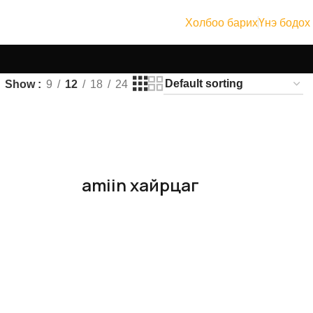
Холбоо барих
Үнэ бодох
Show
9
12
18
24
amiin хайрцаг