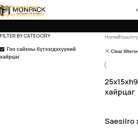
Skip to navigation
Skip to main content
FILTER BY CATEGORY
Home
Наалтгү
Гоо сайхны бүтээгдэхүүний
Clear filters
хайрцаг
25x15xh9
хайрцаг
Saesilro